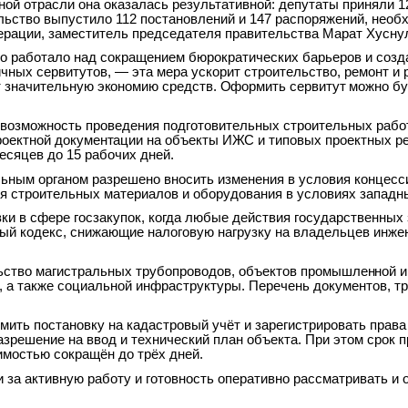
ной отрасли она оказалась результативной: депутаты приняли 
льство выпустило 112 постановлений и 147 распоряжений, нео
ерации, заместитель
председателя правительства Марат Хусну
во работало над сокращением бюрократических барьеров и созд
чных сервитутов, — эта мера ускорит строительство, ремонт и
т
значительную
экономию
средств.
Оформить
сервитут
можно
бу
возможность проведения подготовительных строительных работ
роектной
документации
на
объекты
ИЖС
и
типовых
проектных р
месяцев до 15
рабочих дней.
льным органом разрешено вносить изменения в
условия концесс
я строительных материалов и оборудования в условиях западн
и в сфере госзакупок, когда любые действия государственных 
вый кодекс, снижающие
налоговую нагрузку
на владельцев инже
ьство магистральных трубопроводов, объектов
промышленной и
, а также социальной инфраструктуры. Перечень документов, тр
рмить постановку на кадастровый учёт и
зарегистрировать права
зрешение на ввод и технический план объекта. При этом срок п
жимостью сокращён до трёх
дней.
 за активную работу и готовность оперативно
рассматривать и 