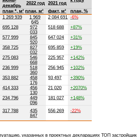
к году
2022 год
2021 год
декабрь
план *, м²
план, м²
факт, м²
план, %
1 269 939
1 969
2 084 691
-6%
645
695 128
972
518 688
+87%
033
577 999
845
647 024
+31%
920
358 725
827
695 859
+19%
032
275 083
546
225 957
+142%
668
236 999
518
256 945
+102%
360
353 882
458
93 497
+390%
176
414 333
456
21 020
+2070%
130
234 796
449
181 027
+148%
096
317 788
435
556 269
-22%
847
плуатацию, указанных в проектных декларациях ТОП застройщик