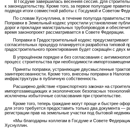
В Госдуме завершилась весенняя сессия. Для строитель
к законодательству. Кроме того, за первое
полугодие правите
подводя итоги совместной работы с Госдумой и Советом Фед
По словам Хуснуллина, в течение полугода правительст
Поправки в Земельный кодекс упростили установление публи
дорог и прокладке магистральных трубопроводов и обеспечи
время
законопроект рассматривается в Совете Федерации.
Поправки в Градостроительный кодекс предусматривают 
согласительных процедур
планируется
разработка
типовой
п
градостроительного проектирования будет сокращён с двух 
В упрощённом порядке и без согласования с антимонопо
процесс строительства при необходимости импортозамещени
Приняты поправки, устраняющие двусмысленные трактовк
заинтересованности. Кроме того,
внесены поправки
в Налого
инфраструктуры в публичную собственность.
Расширено действие «транспортного закона»
на строител
импортозамещающих и экологических
безопасных
технологий
исключены избыточные согласования при строительстве.
Кроме того, теперь граждане могут проще и быстрее офо
для этого требуется предоставить только два документа — ра
регистрации прав на земельные участки под бытовой недви
«Мы благодарны коллегам в Госдуме и Совете Федерации
Хуснуллин.