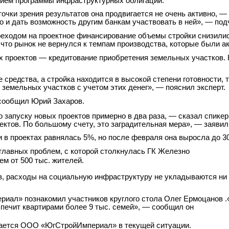
нием программы инфраструктурных облигаций.
 точки зрения результатов она продвигается не очень активно,
о и дать возможность другим банкам участвовать в ней», — под
ереходом на проектное финансирование объемы стройки снизилис
 что рынок не вернулся к темпам производства, которые были ак
х проектов — кредитование приобретения земельных участков.
е
средства,
а
стройка
находится
в высокой степени готовности, 
 земельных участков с учетом этих денег», — пояснил эксперт.
 сообщил Юрий Захаров.
 запуску новых проектов примерно в два раза, —
сказал спикер
ктов. По большому счету, это заградительная мера», — заявил
и в проектах равнялась 5%, но после февраля она
выросла до 3
главных проблем, с которой столкнулась ГК Железно
ем от 500 тыс. жителей.
в, расходы на социальную инфраструктуру не укладываются ни
л» познакомил участников круглого стола Олег Ермоцанов .«У 
спечит квартирами более 9 тыс. семей», — сообщил он
вается ООО «ЮгСтройИмпериал» в текущей ситуации.