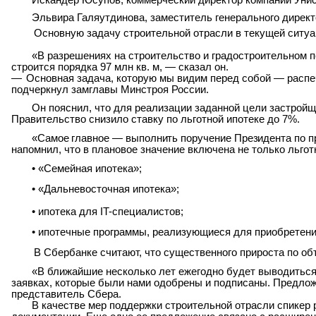
Искандер Юсупов, коммерческий директор компании Уни
Эльвира Галяутдинова, заместитель генерального директ
Основную задачу строительной отрасли в текущей ситуа
«В разрешениях на строительство и градостроительном п
строится порядка 97 млн кв. м, — сказал он.
—
Основная задача, которую мы видим перед собой — распеч
подчеркнул замглавы Минстроя России.
Он пояснил, что для реализации заданной цели застройщ
Правительство снизило ставку по льготной ипотеке до 7%.
«Самое
главное
—
выполнить
поручение
Президента
по
п
напомнил, что в плановое значение
включена не только льгот
•
«Семейная ипотека»;
•
«Дальневосточная ипотека»;
•
ипотека для IT-специалистов;
•
ипотечные программы, реализующиеся для приобретени
В Сбербанке считают, что существенного прироста по о
«В ближайшие несколько лет ежегодно будет выводиться
заявках, которые были нами одобрены и
подписаны. Предложе
представитель Сбера.
В качестве мер поддержки строительной отрасли спикер