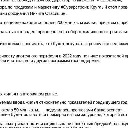
строй;
Всеволод
Глазунов,
директор по маркетингу LEGENDA;
ора по продажам и маркетингу #Суварстроит. Круглый стол про
ции обозначил Никита Стасишин .
отенциале находится более 200 млн кв. м жилья, при этом с п
атать этот задел, привлечь его в оборот жилищного строитель
ики должны понимать, кто будет покупать строящуюся недвижим
риросту
ипотечного
портфеля в 2022 году не ниже показателей п
ная ипотека, но и другие программы господдержки:
я жилья на вторичном рынке.
бъемам ввода жилья относительно показателей
предыдущего год
 около 50 млн кв. м, — поделилась прогнозами банка
эксперт. 
ние будет оставаться примерно на том же уровне, который ест
 рассматривает активизацию выдачи проектных бриджей на поку