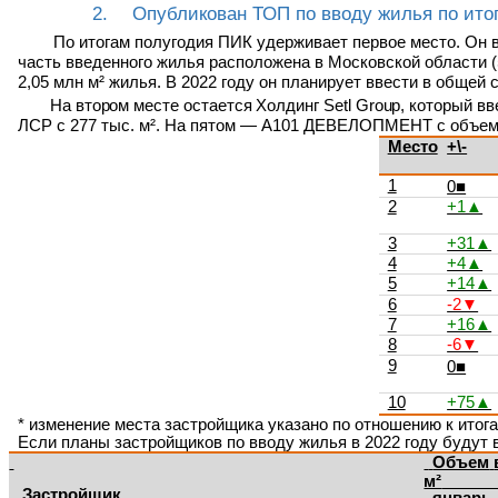
2.
Опубликован ТОП по вводу жилья по итог
По итогам полугодия ПИК удерживает первое место. Он в
часть введенного жилья расположена в
Московской области (
2,05 млн м² жилья. В 2022 году он планирует ввести в общей с
На
втором
месте
остается
Холдинг
Setl
Group,
который вв
ЛСР с 277 тыс. м². На пятом — А101
ДЕВЕЛОПМЕНТ с объемом
Место
+\-
1
0■
2
+1▲
3
+31▲
4
+4▲
5
+14▲
6
-2▼
7
+16▲
8
-6▼
9
0■
10
+75▲
*
изменение места застройщика указано по отношению к итога
Если планы застройщиков по вводу жилья в 2022 году будут 
Объем
м²
Застройщик
январь-