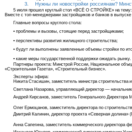
3.
Нужны ли новостройки россиянам? Минст
5
июля
прошел
круглый
стол
«ВСЁ
О
СТРОЙКЕ»
на
тему:
Вместе с топ-менеджерами застройщиков и банков в выпуске
Главные вопросы круглого стола:
•
проблемы и вызовы, стоящие перед застройщиками;
•
перспективы развития жилищного строительства;
•
будут ли выполнены заявленные объемы стройки по ито
•
какие меры государственной поддержки ожидать рынку.
Партнеры проекта: Минстрой России, Национальное объ
«Строительная Газета», «Строительный
бизнес».
Эксперты эфира:
Никита Стасишин, заместитель министра строительства 
Светлана Назарова, управляющий директор — начальни
Андрей Кирсанов, заместитель Генерального Директора 
Олег Ермоцанов, заместитель директора по строительс
Дмитрий Калинин, директор проекта «Северная долина» (
Анна Сапегина, заместитель коммерческого директора ф