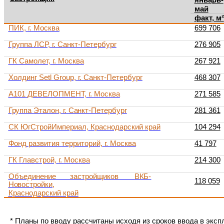
май
факт, м²
ПИК,
г.
Москва
699 706
Группа
ЛСР,
г.
Санкт-Петербург
276 905
ГК
Самолет,
г.
Москва
267 921
Холдинг
Setl
Group,
г.
Санкт-Петербург
468 307
А101
ДЕВЕЛОПМЕНТ,
г.
Москва
271 585
Группа
Эталон,
г.
Санкт-Петербург
281 361
СК
ЮгСтройИмпериал,
Краснодарский
край
104 294
Фонд
развития
территорий,
г.
Москва
41 797
ГК
Главстрой,
г.
Москва
214 300
Объединение застройщиков
ВКБ-
118 059
Новостройки,
Краснодарский
край
*
Планы по вводу рассчитаны исходя из сроков ввода в экс