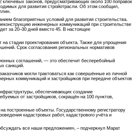
12 ключевых законов, предусматривающих около 100 поправок
бходимых для развития
стройотрасли. Об этом сообщил,
ллин.
анием благоприятных условий для развития строительства.
 реконструкцию инженерных коммуникаций при строительстве
дет
за
20–30
дней
вместо
45.
В настоящее
 на стадии проектирования объекта. Также для упрощения
ешений. Срок
согласования региональных нормативов
ионных соглашений, — это обеспечит бесперебойный
ых санкций.
заказчиков могли трактоваться как совершённые из личной
нерных коммуникаций и застройщиков при передаче объектов
нфраструктуры, обеспечивающих создание
ебуемых от застройщиков, сокращён на 100 пунктов,
 на построенные объекты. Государственному регистратору
роведения кадастровых работ, кадастрового учёта и
обсуждать все наши предложения», – подчеркнул Марат