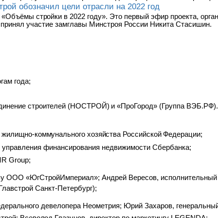
рой обозначил цели отрасли на 2022 год
«Объёмы
стройки
в
2022
году». Это первый эфир
проекта, орга
 принял участие замглавы Минстроя России Никита Стасишин.
гам года;
единение строителей (НОСТРОЙ)
и «ПроГород»
(Группа ВЭБ.РФ)
и жилищно-коммунального хозяйства Российской
Федерации;
к управления финансирования недвижимости
Сбербанка;
MR Group;
тву ООО «ЮгСтройИмпериал»; Андрей Вересов, исполнительный 
Главстрой Санкт-Петербург);
едерального девелопера Неометрия; Юрий Захаров, генеральный