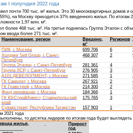
ам I полугодия 2022 года
вел почти 700 тыс. м² жилья. Это 30 многоквартирных
домов и 
55%), на Москву приходится 37% введенного жилья. По итогам 
ложности 1,97 млн. м².
ел более 468 тыс. м². На третье поднялась Группа
Эталон
с
объ
 ввода более 271 тыс. м².
Наименование,
регион
Введено,
Регионов
м²
ПИК,
г.
Москва
699 706
6
Холдинг
Setl
Group,
г.
Санкт-
468 307
2
Петербург
Группа
Эталон,
г.
Санкт-Петербург
281 361
4
Группа
ЛСР,
г.
Санкт-Петербург
276 905
3
А101
ДЕВЕЛОПМЕНТ,
г.
Москва
271 585
1
ГК
Самолет,
г.
Москва
267 921
2
ГК
Главстрой,
г.
Москва
214 300
2
Фонд
реновации,
г.
Москва
184 366
1
ГК
ЮгСтройИнвест,
Ставропольский
175 765
3
край
Суварстроит,
Республика
Татарстан
157 903
1
м 2021 года
выполнены, то десятка лидеров по итогам года будет
выглядеть 
ввода
жилья,
Прирост
год
июнь-