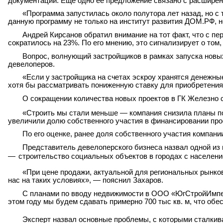
документации. Еще одно ее предложение связано с расшире
«Программа запустилась около полутора лет назад, но с
данную программу не только на институт развития ДОМ.РФ, н
Андрей Кирсанов обратил внимание на тот факт, что с п
сократилось на 23%. По его мнению, это
сигнализирует о том,
Вопрос, волнующий застройщиков в рамках запуска новы
девелоперов.
«Если
у
застройщика
на
счетах
эскроу
хранятся
денежны
хотя бы рассматривать пониженную
ставку для приобретения
О сокращении количества новых проектов в ГК Железно
«Строить мы стали меньше — компания снизила планы по
увеличили долю собственного участия в финансировании прое
По
его
оценке, ранее доля собственного участия компани
Представитель девелоперского бизнеса назвал одной из 
—
строительство социальных объектов в городах с населени
«При цене продажи, актуальной для региональных рынко
нас на таких условиях», — пояснил
Захаров.
С планами по вводу недвижимости в ООО «ЮгСтройИмпериа
этом году мы будем сдавать примерно 700 тыс кв. м, что обе
Эксперт назвал основные проблемы, с которыми сталки