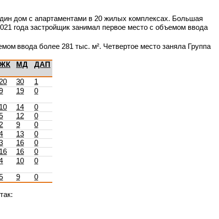
один дом с апартаментами в 20 жилых комплексах. Большая
2021 года застройщик занимал первое место с объемом ввода
емом
ввода
более
281
тыс. м². Четвертое место заняла Группа
ЖК
МД
ДАП
20
30
1
9
19
0
10
14
0
5
12
0
2
9
0
4
13
0
3
16
0
16
16
0
4
10
0
5
9
0
так: